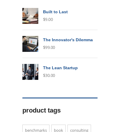
Built to Last
$
9.00
The Innovator's Dilemma
$
99.00
The Lean Startup
$
30.00
product tags
benchmarks
book
consulting