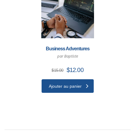
Business Adventures
par Baptiste
Le
Le
$
12.00
$
15.00
prix
prix
initial
actuel
Ajouter au panier
était :
est :
$15.00.
$12.00.