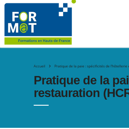
Accueil
Pratique de la paie : spécificités de l’hôtellerie
Pratique de la paie
restauration (HC