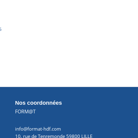
5
Nos coordonnées
FORM@T
info@format-hdf.com
10, rue de Tenremonde 59800 LILLE