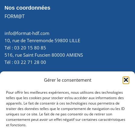
Nos coordonnées
FORM@T
info@format-hdf.com
10, rue de Tenremonde 59800 LILLE
Tél : 03 20 15 80 85
516, rue Saint Fuscien 80000 AMIENS
Tél : 03 22 71 28 00
SIRET : 35007299700025
Gérer le consentement
N° d’activité : 22 800 034 180 - enregistré auprès de la
préfecture de la Somme
Pour offrir les meilleures expériences, nous utilisons des technologies
telles que les cookies pour stocker et/ou accéder aux informations des
appareils. Le fait de consentir à ces technologies nous permettra de
traiter des données telles que le comportement de navigation ou les ID
uniques sur ce site. Le fait de ne pas consentir ou de retirer son
consentement peut avoir un effet négatif sur certaines caractéristiques
et fonctions.