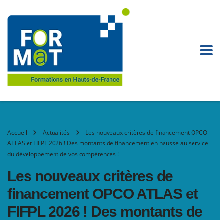
Accueil
Actualités
Les nouveaux critères de financement OPCO
ATLAS et FIFPL 2026 ! Des montants de financement en hausse au service
du développement de vos compétences !
Les nouveaux critères de
financement OPCO ATLAS et
FIFPL 2026 ! Des montants de