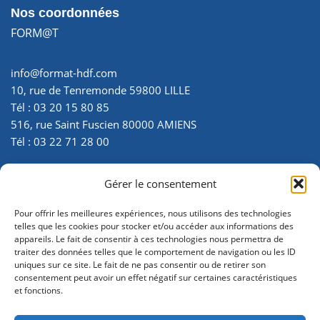
Nos coordonnées
FORM@T
info@format-hdf.com
10, rue de Tenremonde 59800 LILLE
Tél : 03 20 15 80 85
516, rue Saint Fuscien 80000 AMIENS
Tél : 03 22 71 28 00
SIRET : 35007299700025
Gérer le consentement
N° d’activité : 22 800 034 180 - enregistré auprès de la
préfecture de la Somme
Pour offrir les meilleures expériences, nous utilisons des technologies
telles que les cookies pour stocker et/ou accéder aux informations des
appareils. Le fait de consentir à ces technologies nous permettra de
traiter des données telles que le comportement de navigation ou les ID
uniques sur ce site. Le fait de ne pas consentir ou de retirer son
consentement peut avoir un effet négatif sur certaines caractéristiques
et fonctions.