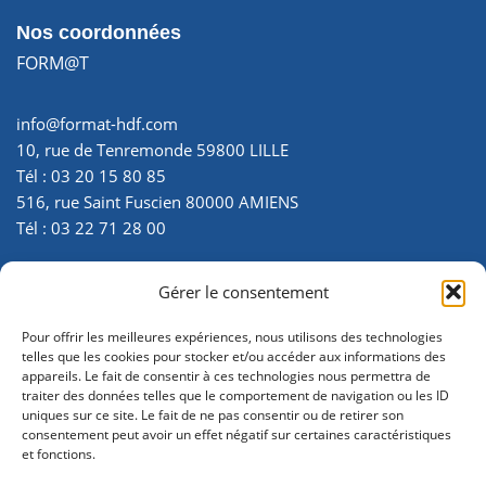
Nos coordonnées
FORM@T
info@format-hdf.com
10, rue de Tenremonde 59800 LILLE
Tél : 03 20 15 80 85
516, rue Saint Fuscien 80000 AMIENS
Tél : 03 22 71 28 00
SIRET : 35007299700025
Gérer le consentement
N° d’activité : 22 800 034 180 - enregistré auprès de la
préfecture de la Somme
Pour offrir les meilleures expériences, nous utilisons des technologies
telles que les cookies pour stocker et/ou accéder aux informations des
appareils. Le fait de consentir à ces technologies nous permettra de
traiter des données telles que le comportement de navigation ou les ID
uniques sur ce site. Le fait de ne pas consentir ou de retirer son
consentement peut avoir un effet négatif sur certaines caractéristiques
et fonctions.