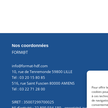
Nos coordonnées
FORM@T
info@format-hdf.com
10, rue de Tenremonde 59800 LILLE
Tél : 03 20 15 80 85
516, rue Saint Fuscien 80000 AMIENS
Pour offrir 
Tél : 03 22 71 28 00
cookies pour
à ces techn
de navigatio
SIRET : 35007299700025
consentement
N° d’activité : 22 800 034 180 - enregistré auprès